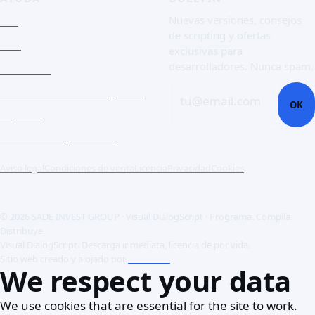
FAQ
Nuevas versiones, consejos
de scripting y ofertas
Doc
exclusivas para
desarrolladores. Nunca spam.
Contacto
Abrir un ticket de soporte
tu@email.com
OK
Soporte
Clientes corporativos
Aviso legal
Condiciones de venta
Licencia
Privacidad
Cookies
© 2026 SADE INVEST GROUP · Visual DialogScript · Programa. Compila.
Distribuye.
Visual DialogScript. Descarga inmediata, licencia de por vida.
Sitio web creado y alojado por
ACME SAS
We respect your data
We use cookies that are essential for the site to work.