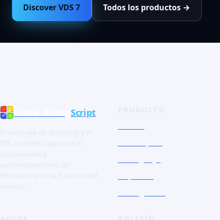
Discover VDS 7
Todos los productos →
PRODUCTO
Visual Dialog
Script
Tienda
El lenguaje de scripting y el
Tour rápido
IDE completo para crear
aplicaciones y
El lenguaje
automatizaciones de
Capturas
Windows en una fracción del
tiempo.
Essai gratuit
AYUDA
BOLETÍN