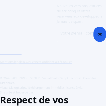
FAQ
Nouvelles versions, astuces
de scripting et offres
Doc
réservées aux développeurs.
Jamais de spam.
Contact
Ouvrir un ticket de
votre@email.com
OK
support
Support
Références
Mentions légales
CGV
Licence
Confidentialité
Cookies
© 2026 SADE INVEST GROUP · Visual DialogScript · Scriptez. Compilez.
Distribuez.
Visual DialogScript. Téléchargement immédiat, licence à vie.
Site créé et hébergé par
ACME SAS
Respect de vos