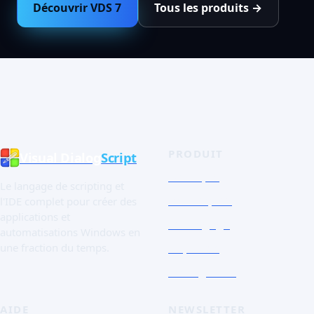
Découvrir VDS 7
Tous les produits →
PRODUIT
Visual Dialog
Script
Boutique
Le langage de scripting et
Tour rapide
l'IDE complet pour créer des
applications et
Le langage
automatisations Windows en
Captures
une fraction du temps.
Essai gratuit
AIDE
NEWSLETTER