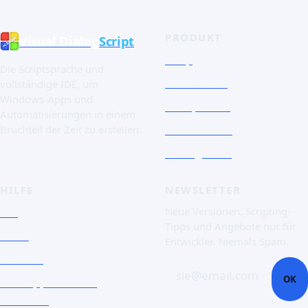
PRODUKT
Visual Dialog
Script
Shop
Die Scriptsprache und
Schnelltour
vollständige IDE, um
Windows-Apps und
Die Sprache
Automatisierungen in einem
Screenshots
Bruchteil der Zeit zu erstellen.
Essai gratuit
HILFE
NEWSLETTER
FAQ
Neue Versionen, Scripting-
Tipps und Angebote nur für
Doku
Entwickler. Niemals Spam.
Kontakt
sie@email.com
OK
Ein Support-Ticket
eröffnen