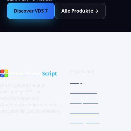
Discover VDS 7
Alle Produkte →
PRODUKT
Visual Dialog
Script
Shop
Die Scriptsprache und
Schnelltour
vollständige IDE, um
Windows-Apps und
Die Sprache
Automatisierungen in einem
Screenshots
Bruchteil der Zeit zu erstellen.
Essai gratuit