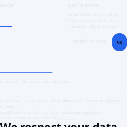
HILFE
NEWSLETTER
FAQ
Neue Versionen, Scripting-
Tipps und Angebote nur für
Doku
Entwickler. Niemals Spam.
Kontakt
sie@email.com
OK
Ein Support-Ticket
eröffnen
Support
Unternehmenskunden
Impressum
AGB
Lizenz
Datenschutz
Cookies
© 2026 SADE INVEST GROUP · Visual DialogScript · Scripten. Kompilieren.
Ausliefern.
Visual DialogScript. Sofortiger Download, lebenslange Lizenz.
Website erstellt und gehostet von
ACME SAS
We respect your data