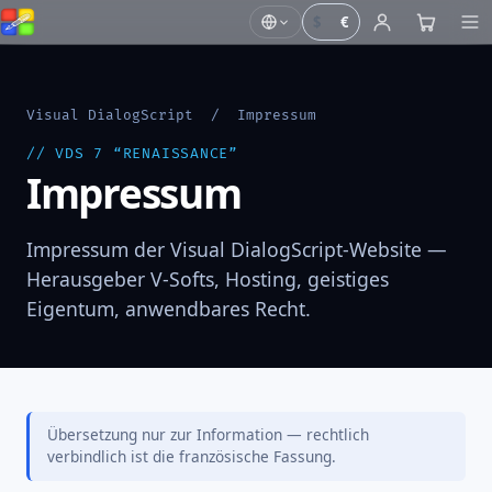
$
€
Visual DialogScript
/ Impressum
// VDS 7 “RENAISSANCE”
Impressum
Impressum der Visual DialogScript-Website —
Herausgeber V-Softs, Hosting, geistiges
Eigentum, anwendbares Recht.
Übersetzung nur zur Information — rechtlich
verbindlich ist die französische Fassung.