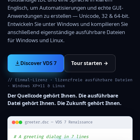
Englisch, um Automatisierungen und echte GUI-
Anwendungen zu erstellen — Unicode, 32 & 64-bit.
Entwickeln Sie unter Windows und kompilieren Sie
anschließend eigenständige ausführbare Dateien
für Windows und Linux.
Discover VDS 7
Tour starten →
// Einmal-Lizenz · lizenzfreie ausführbare Dateien
· Windows XP→11 & Linux
Der Quellcode gehört Ihnen. Die ausführbare
Datei gehört Ihnen. Die Zukunft gehört Ihnen.
greeter.dsc — VDS 7 Renaissance
# A greeting dialog in 7 lines