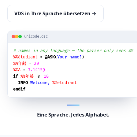
VDS in Ihre Sprache übersetzen →
unicode.dsc
# names in any language — the parser only sees %%
%%étudiant
 = 
@ASK
(
Your name?
%%年齢
 = 
20
%%Δ
 = 
3.14159
if
%%年齢
 >= 
18
INFO
Welcome, 
%%étudiant
endif
Eine Sprache. Jedes Alphabet.