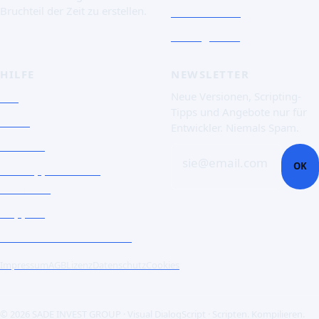
Screenshots
Bruchteil der Zeit zu erstellen.
Essai gratuit
HILFE
NEWSLETTER
FAQ
Neue Versionen, Scripting-
Tipps und Angebote nur für
Doku
Entwickler. Niemals Spam.
Kontakt
sie@email.com
OK
Ein Support-Ticket
eröffnen
Support
Unternehmenskunden
Impressum
AGB
Lizenz
Datenschutz
Cookies
© 2026 SADE INVEST GROUP · Visual DialogScript · Scripten. Kompilieren.