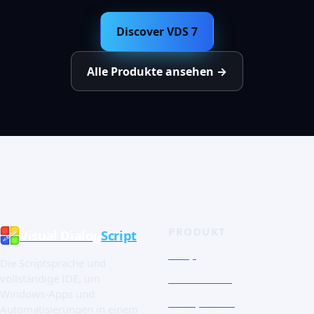
Discover VDS 7
Alle Produkte ansehen →
PRODUKT
Visual Dialog
Script
Shop
Die Scriptsprache und
Schnelltour
vollständige IDE, um
Windows-Apps und
Die Sprache
Automatisierungen in einem