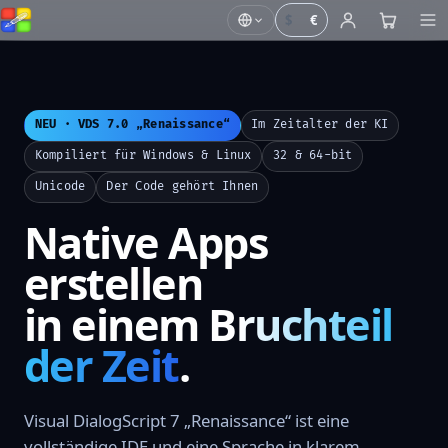
$
€
NEU · VDS 7.0 „Renaissance“
Im Zeitalter der KI
Kompiliert für Windows & Linux
32 & 64-bit
Unicode
Der Code gehört Ihnen
Native Apps
erstellen
in einem
Bruchteil
der Zeit
.
Visual DialogScript 7 „Renaissance“ ist eine
vollständige IDE und eine Sprache in klarem