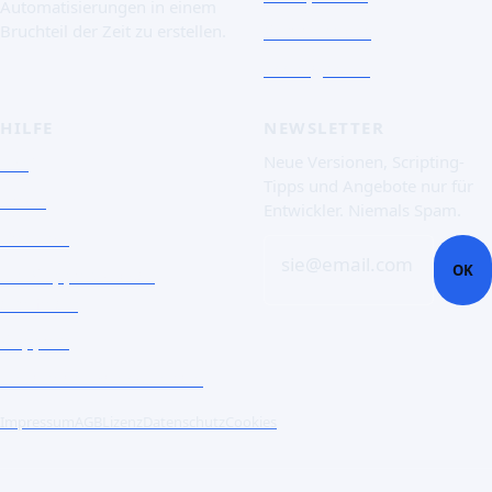
Automatisierungen in einem
Screenshots
Bruchteil der Zeit zu erstellen.
Essai gratuit
HILFE
NEWSLETTER
FAQ
Neue Versionen, Scripting-
Tipps und Angebote nur für
Doku
Entwickler. Niemals Spam.
Kontakt
sie@email.com
OK
Ein Support-Ticket
eröffnen
Support
Unternehmenskunden
Impressum
AGB
Lizenz
Datenschutz
Cookies