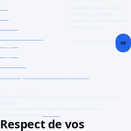
FAQ
Nouvelles versions, astuces
de scripting et offres
Doc
réservées aux développeurs.
Jamais de spam.
Contact
Ouvrir un ticket de
votre@email.com
OK
support
Support
Références
Mentions légales
CGV
Licence
Confidentialité
Cookies
© 2026 SADE INVEST GROUP · Visual DialogScript · Scriptez. Compilez.
Distribuez.
Visual DialogScript. Téléchargement immédiat, licence à vie.
Site créé et hébergé par
ACME SAS
Respect de vos