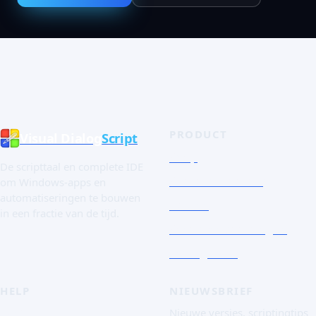
PRODUCT
Visual Dialog
Script
Shop
De scripttaal en complete IDE
Snelle rondleiding
om Windows-apps en
automatiseringen te bouwen
De taal
in een fractie van de tijd.
Schermafbeeldingen
Essai gratuit
HELP
NIEUWSBRIEF
FAQ
Nieuwe versies, scriptingtips