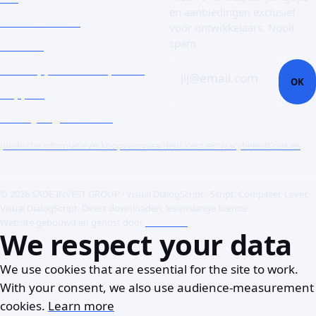
en aanbiedingen exclusief
Documentatie
voor ontwikkelaars. Nooit
spam.
Contact
Een supportticket openen
jij@email.com
OK
Support
Zakelijke gebruikers
Juridische informatie
Verkoopvoorwaarden
Licentie
Privacybeleid
Cookies
© 2026 SADE INVEST GROUP · Visual DialogScript · Script. Compileer. Lever.
Visual DialogScript. Direct downloaden, levenslange licentie.
Website gebouwd en gehost door
ACME SAS
We respect your data
We use cookies that are essential for the site to work.
With your consent, we also use audience-measurement
cookies.
Learn more