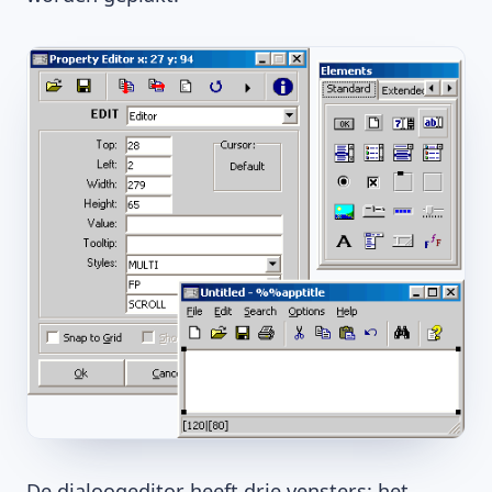
De dialoogeditor heeft drie vensters: het