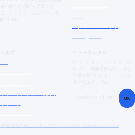
クイックツアー
をわずかな時間で構築でき
る、スクリプト言語とフル機
言語
能の IDE。
スクリーンショット
Essai gratuit
ヘルプ
ニュースレター
FAQ
新バージョン、スクリプトの
ヒント、開発者限定のお得な
ドキュメント
情報をお届けします。スパム
は一切送りません。
お問い合わせ
サポートチケットを開く
you@email.com
OK
サポート
法人ユーザー
法的通知
販売条件
ライセンス
プライバシーポリシー
Cookie ポリシー