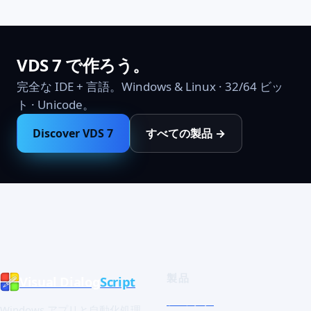
VDS 7 で作ろう。
完全な IDE + 言語。Windows & Linux · 32/64 ビッ
ト · Unicode。
Discover VDS 7
すべての製品 →
製品
Visual Dialog
Script
ショップ
Windows アプリと自動化処理